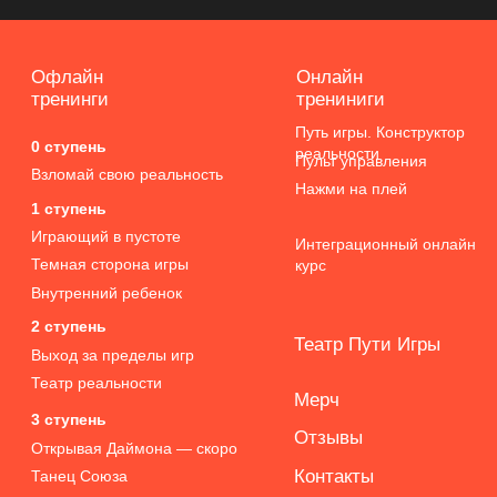
1 ступень
Играющий в пустоте
Интеграционный онлайн
Темная сторона игры
курс
Внутренний ребенок
2 ступень
Театр Пути Игры
В
ыход за пределы игр
Театр реальности
Мерч
3 ступень
Отзывы
Открывая Даймона
— скоро
Контакты
Танец Союза
Важное
Для бизнеса
Публичная оферта
Команда будущего — скоро
Пользовательское соглашение
Жить играючи — скоро
Условия участия
Групповая динамика —
скоро
Политика конфиденциальности
Игра. Начало
Обработка персональных данных
+7 (926) 810 07 33