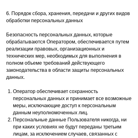
6. Порядок сбора, хранения, передачи и других видов
обработки персональных данных
Безопасность персональных данных, которые
обрабатываются Оператором, обеспечивается путем
реализации правовых, организационных и
Офлайн
Онлайн
тренинги
трениниги
технических мер, необходимых для выполнения в
Путь игры. Конструктор
полном объеме требований действующего
0 ступень
реальности
Пульт управления
Взломай свою реальность
законодательства в области защиты персональных
Нажми на плей
1 ступень
данных.
Играющий в пустоте
Интеграционный онлайн
Темная сторона игры
курс
Оператор обеспечивает сохранность
Внутренний ребенок
персональных данных и принимает все возможные
2 ступень
Театр Пути Игры
В
ыход за пределы игр
меры, исключающие доступ к персональным
Театр реальности
данным неуполномоченных лиц.
Мерч
3 ступень
Персональные данные Пользователя никогда, ни
Отзывы
Открывая Даймона
— скоро
при каких условиях не будут переданы третьим
Контакты
Танец Союза
лицам, за исключением случаев, связанных с