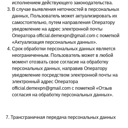
исполнением действующего законодательства.
Важное
Для бизнеса
В случае выявления неточностей в персональных
Публичная оферта
Команда будущего — скоро
данных, Пользователь может актуализировать их
Пользовательское соглашение
Жить играючи — скоро
самостоятельно, путем направления Оператору
Условия участия
Групповая динамика —
скоро
Политика конфиденциальности
уведомление на адрес электронной почты
Игра. Начало
Обработка персональных данных
Оператора official.demexpn@gmail.com с пометкой
«Актуализация персональных данных».
Срок обработки персональных данных является
+7 (926) 810 07 33
неограниченным. Пользователь может в любой
момент отозвать свое согласие на обработку
персональных данных, направив Оператору
уведомление посредством электронной почты на
электронный адрес Оператора
official.demexpn@gmail.com с пометкой «Отзыв
согласия на обработку персональных данных».
7. Трансграничная передача персональных данных